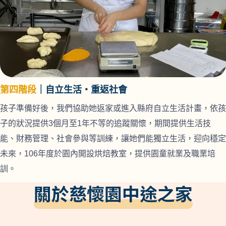
第四階段
｜自立生活・重返社會
孩子準備好後，我們協助她返家或進入縣府自立生活計畫，依孩
子的狀況提供3個月至1年不等的追蹤關懷，期間提供生活技
能、財務管理、社會參與等訓練，讓她們能獨立生活，迎向穩定
未來，106年度於園內開設烘焙教室，提供園童就業及職業培
訓。
關於慈懷園中途之家