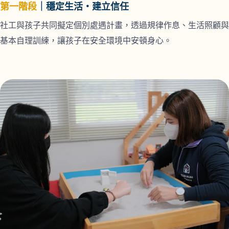
第一階段
｜穩定生活・建立信任
社工與孩子共同擬定個別處遇計畫，透過規律作息、生活照顧與
基本自理訓練，讓孩子在安全環境中安頓身心。