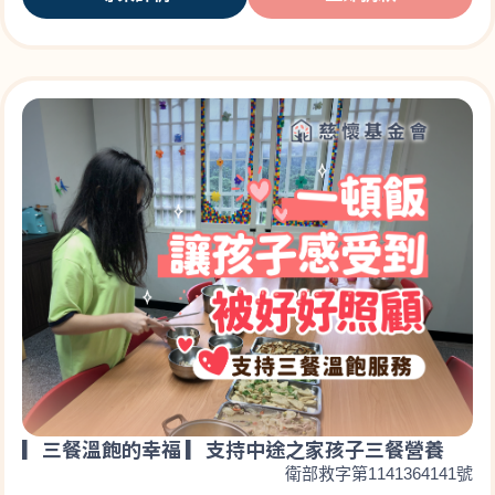
▎三餐溫飽的幸福 ▎支持中途之家孩子三餐營養
衛部救字第1141364141號