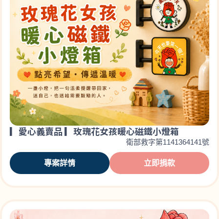
▎愛心義賣品 ▎玫瑰花女孩暖心磁鐵小燈箱
衛部救字第1141364141號
專案詳情
立即捐款