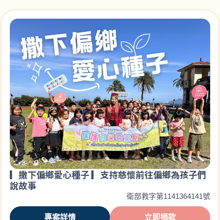
▎撒下偏鄉愛心種子 ▎支持慈懷前往偏鄉為孩子們
說故事
衛部救字第1141364141號
專案詳情
立即捐款